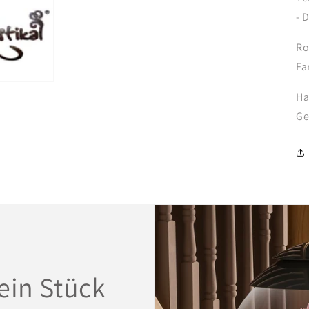
- 
Ro
Fa
Ha
Ge
ein Stück