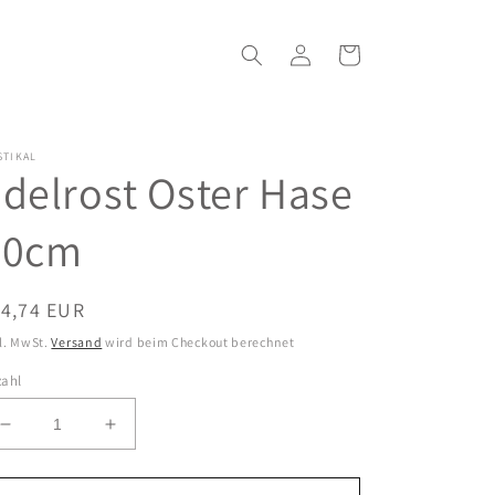
Einloggen
Warenkorb
STIKAL
delrost Oster Hase
30cm
ormaler
14,74 EUR
eis
l. MwSt.
Versand
wird beim Checkout berechnet
zahl
Verringere
Erhöhe
die
die
Menge
Menge