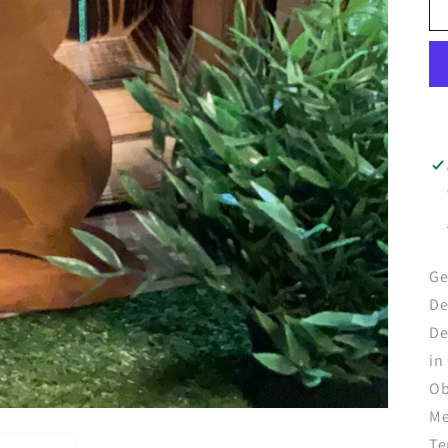
Ge
De
De
in
Ob
Me
Te