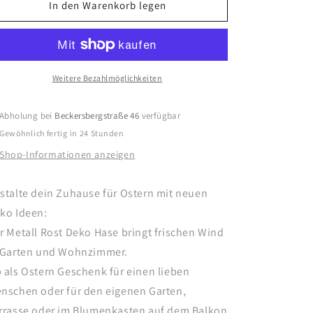
für
für
In den Warenkorb legen
Edelrost
Edelrost
Oster
Oster
Hase
Hase
30cm
30cm
Weitere Bezahlmöglichkeiten
Abholung bei
Beckersbergstraße 46
verfügbar
Gewöhnlich fertig in 24 Stunden
Shop-Informationen anzeigen
stalte dein Zuhause für Ostern mit neuen
ko Ideen:
r Metall Rost Deko Hase bringt frischen Wind
 Garten und Wohnzimmer.
 als Ostern Geschenk für einen lieben
nschen oder für den eigenen Garten,
rrasse oder im Blumenkasten auf dem Balkon