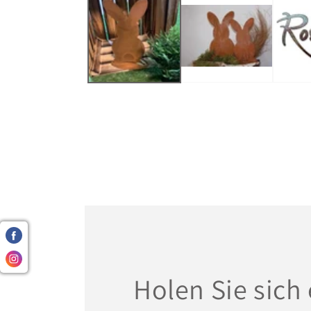
Modal
öffnen
Holen Sie sich 