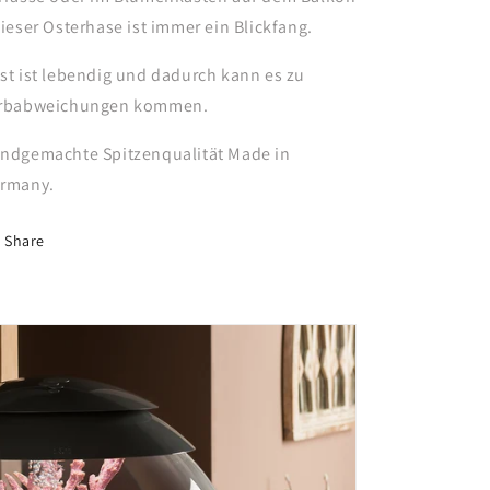
Dieser Osterhase ist immer ein Blickfang.
st ist lebendig und dadurch kann es zu
rbabweichungen kommen.
ndgemachte Spitzenqualität Made in
rmany.
Share