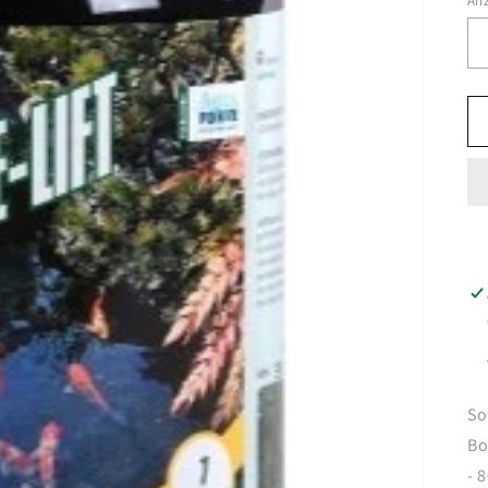
An
So
Bo
- 