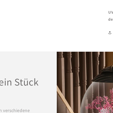
UV
de
ein Stück
h verschiedene