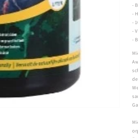
- 
- 
- 
- 
- 
Mi
Aw
sc
de
We
sa
Ga
Mi
or