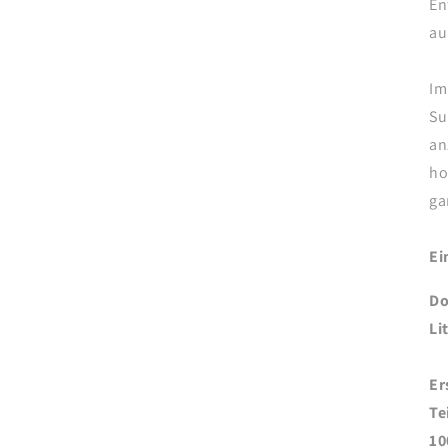
En
au
Im
Su
an
ho
ga
Ei
Do
Li
Er
Te
10