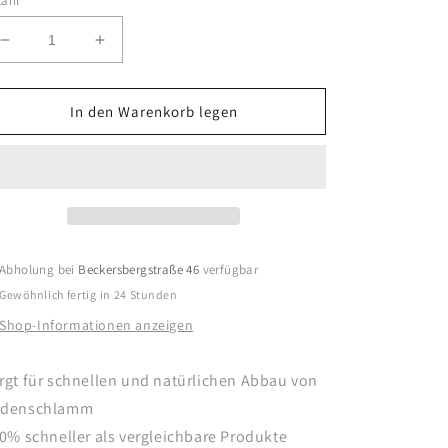
zahl
Verringere
Erhöhe
die
die
Menge
Menge
für
für
In den Warenkorb legen
Microbe
Microbe
Lift
Lift
Sludge
Sludge
Away
Away
1L
1L
(Schlammabbau-
(Schlammabbau-
Bakterien)
Bakterien)
Abholung bei
Beckersbergstraße 46
verfügbar
Gewöhnlich fertig in 24 Stunden
Shop-Informationen anzeigen
rgt für schnellen und natürlichen Abbau von
denschlamm
80% schneller als vergleichbare Produkte