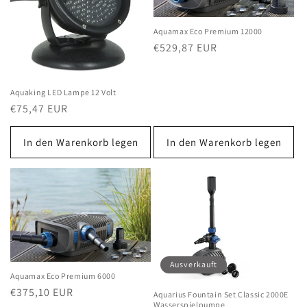
Aquamax Eco Premium 12000
Normaler
€529,87 EUR
Preis
Aquaking LED Lampe 12 Volt
Normaler
€75,47 EUR
Preis
In den Warenkorb legen
In den Warenkorb legen
Ausverkauft
Aquamax Eco Premium 6000
Normaler
€375,10 EUR
Aquarius Fountain Set Classic 2000E
Wasserspielpumpe