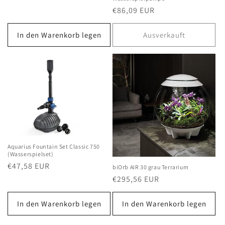
Preis
Normaler
€86,09 EUR
Preis
In den Warenkorb legen
Ausverkauft
Aquarius Fountain Set Classic 750
(Wasserspielset)
Normaler
€47,58 EUR
biOrb AIR 30 grau Terrarium
Preis
Normaler
€295,56 EUR
Preis
In den Warenkorb legen
In den Warenkorb legen