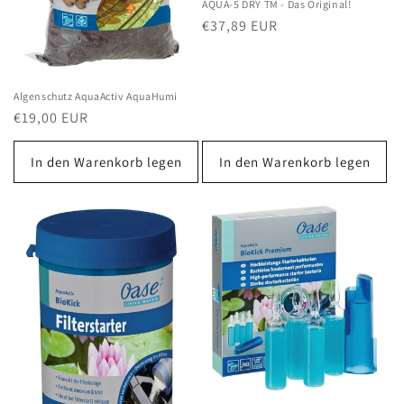
e
AQUA-5 DRY TM - Das Original!
Normaler
€37,89 EUR
:
Preis
Algenschutz AquaActiv AquaHumi
Normaler
€19,00 EUR
Preis
In den Warenkorb legen
In den Warenkorb legen