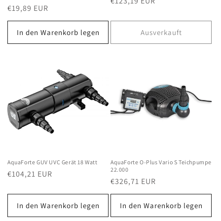
Normaler
€123,19 EUR
Normaler
€19,89 EUR
Preis
Preis
In den Warenkorb legen
Ausverkauft
AquaForte GUV UVC Gerät 18 Watt
AquaForte O-Plus Vario S Teichpumpe
22.000
Normaler
€104,21 EUR
Normaler
€326,71 EUR
Preis
Preis
In den Warenkorb legen
In den Warenkorb legen