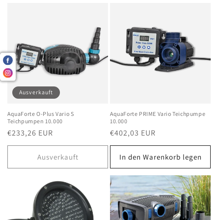
Ausverkauft
AquaForte O-Plus Vario S
AquaForte PRIME Vario Teichpumpe
Teichpumpen 10.000
10.000
Normaler
€233,26 EUR
Normaler
€402,03 EUR
Preis
Preis
Ausverkauft
In den Warenkorb legen