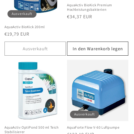
AquaActiv BioKick Premium
Hochleistungsbakterien
Ausverkauft
Normaler
€34,37 EUR
Preis
AquaActiv BioKick 200ml
Normaler
€19,79 EUR
Preis
Ausverkauft
In den Warenkorb legen
Ausverkauft
AquaActiv OptiPond 500 ml Teich
AquaForte Flow V-60 Luftpumpe
Stabilisierer